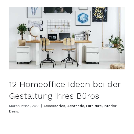
12 Homeoffice Ideen bei der Gestaltung ihres Büros
12 Homeoffice Ideen bei der
Gestaltung ihres Büros
March 22nd, 2021
|
Accessories
,
Aesthetic
,
Furniture
,
Interior
Design