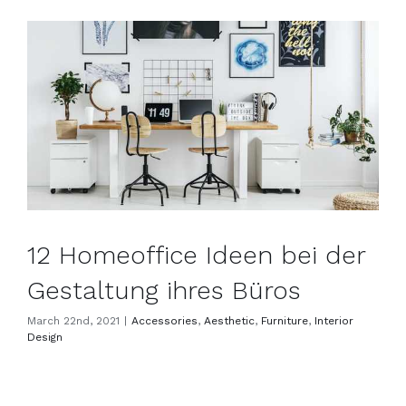
12 Homeoffice Ideen bei der Gestaltung ihres Büros
12 Homeoffice Ideen bei der
Gestaltung ihres Büros
March 22nd, 2021
|
Accessories
,
Aesthetic
,
Furniture
,
Interior
Design