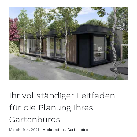
Ihr vollständiger Leitfaden für die Planung Ihres Gartenbüros
Ihr vollständiger Leitfaden
für die Planung Ihres
Gartenbüros
March 19th, 2021
|
Architecture
,
Gartenbüro